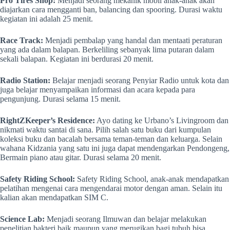
Pro Tires Shop:
Menjadi seorang mekanik mobil anak-anak akan
diajarkan cara mengganti ban, balancing dan spooring. Durasi waktu
kegiatan ini adalah 25 menit.
Race Track:
Menjadi pembalap yang handal dan mentaati peraturan
yang ada dalam balapan. Berkeliling sebanyak lima putaran dalam
sekali balapan. Kegiatan ini berdurasi 20 menit.
Radio Station:
Belajar menjadi seorang Penyiar Radio untuk kota dan
juga belajar menyampaikan informasi dan acara kepada para
pengunjung. Durasi selama 15 menit.
RightZKeeper’s Residence:
Ayo dating ke Urbano’s Livingroom dan
nikmati waktu santai di sana. Pilih salah satu buku dari kumpulan
koleksi buku dan bacalah bersama teman-teman dan keluarga. Selain
wahana Kidzania yang satu ini juga dapat mendengarkan Pendongeng,
Bermain piano atau gitar. Durasi selama 20 menit.
Safety Riding School:
Safety Riding School, anak-anak mendapatkan
pelatihan mengenai cara mengendarai motor dengan aman. Selain itu
kalian akan mendapatkan SIM C.
Science Lab:
Menjadi seorang Ilmuwan dan belajar melakukan
penelitian bakteri baik maupun yang merugikan bagi tubuh bisa