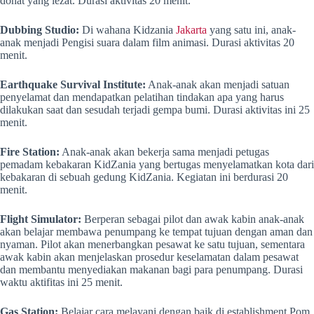
donat yang lezat. Durasi aktivitas 20 menit.
Dubbing Studio:
Di wahana Kidzania
Jakarta
yang satu ini, anak-
anak menjadi Pengisi suara dalam film animasi. Durasi aktivitas 20
menit.
Earthquake Survival Institute:
Anak-anak akan menjadi satuan
penyelamat dan mendapatkan pelatihan tindakan apa yang harus
dilakukan saat dan sesudah terjadi gempa bumi. Durasi aktivitas ini 25
menit.
Fire Station:
Anak-anak akan bekerja sama menjadi petugas
pemadam kebakaran KidZania yang bertugas menyelamatkan kota dari
kebakaran di sebuah gedung KidZania. Kegiatan ini berdurasi 20
menit.
Flight Simulator:
Berperan sebagai pilot dan awak kabin anak-anak
akan belajar membawa penumpang ke tempat tujuan dengan aman dan
nyaman. Pilot akan menerbangkan pesawat ke satu tujuan, sementara
awak kabin akan menjelaskan prosedur keselamatan dalam pesawat
dan membantu menyediakan makanan bagi para penumpang. Durasi
waktu aktifitas ini 25 menit.
Gas Station:
Belajar cara melayani dengan baik di establishment Pom