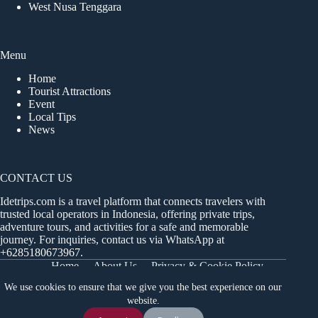
West Nusa Tenggara
Menu
Home
Tourist Attractions
Event
Local Tips
News
CONTACT US
Idetrips.com is a travel platform that connects travelers with
trusted local operators in Indonesia, offering private trips,
adventure tours, and activities for a safe and memorable
journey. For inquiries, contact us via WhatsApp at
+6285180673967
.
Home
About Us
Privacy & Cookie Policy
Get in Touch
Terms and Conditions
Sitemap
We use cookies to ensure that we give you the best experience on our
Dashboard
website.
Chat Us