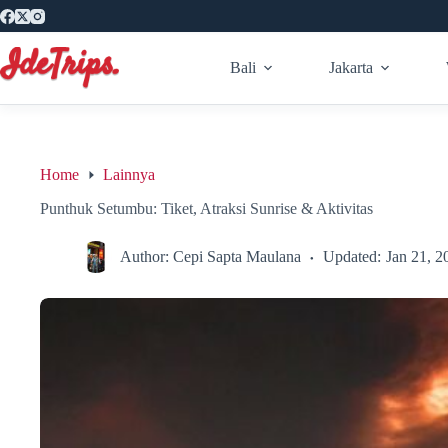
Skip
to
content
Bali
Jakarta
Home
Lainnya
Punthuk Setumbu: Tiket, Atraksi Sunrise & Aktivitas
Author:
Cepi Sapta Maulana
Updated:
Jan 21, 2