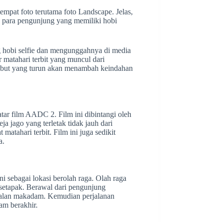
mpat foto terutama foto Landscape. Jelas,
k para pengunjung yang memiliki hobi
g hobi selfie dan mengunggahnya di media
r matahari terbit yang muncul dari
abut yang turun akan menambah keindahan
tar film AADC 2. Film ini dibintangi oleh
ja jago yang terletak tidak jauh dari
tahari terbit. Film ini juga sedikit
a.
 sebagai lokasi berolah raga. Olah raga
n setapak. Berawal dari pengunjung
alan makadam. Kemudian perjalanan
am berakhir.