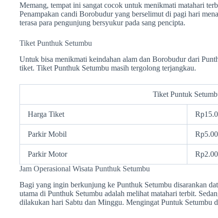
Memang, tempat ini sangat cocok untuk menikmati matahari terb
Penampakan candi Borobudur yang berselimut di pagi hari mena
terasa para pengunjung bersyukur pada sang pencipta.
Tiket Punthuk Setumbu
Untuk bisa menikmati keindahan alam dan Borobudur dari Pun
tiket. Tiket Punthuk Setumbu masih tergolong terjangkau.
Tiket Puntuk Setumb
Harga Tiket
Rp15.
Parkir Mobil
Rp5.0
Parkir Motor
Rp2.0
Jam Operasional Wisata Punthuk Setumbu
Bagi yang ingin berkunjung ke Punthuk Setumbu disarankan data
utama di Punthuk Setumbu adalah melihat matahari terbit. Sed
dilakukan hari Sabtu dan Minggu. Mengingat Puntuk Setumbu di