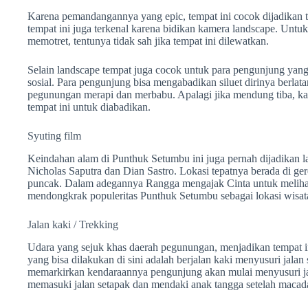
Karena pemandangannya yang epic, tempat ini cocok dijadikan te
tempat ini juga terkenal karena bidikan kamera landscape. Untu
memotret, tentunya tidak sah jika tempat ini dilewatkan.
Selain landscape tempat juga cocok untuk para pengunjung yan
sosial. Para pengunjung bisa mengabadikan siluet dirinya berlata
pegunungan merapi dan merbabu. Apalagi jika mendung tiba, k
tempat ini untuk diabadikan.
Syuting film
Keindahan alam di Punthuk Setumbu ini juga pernah dijadikan la
Nicholas Saputra dan Dian Sastro. Lokasi tepatnya berada di gere
puncak. Dalam adegannya Rangga mengajak Cinta untuk melihat ma
mendongkrak populeritas Punthuk Setumbu sebagai lokasi wisat
Jalan kaki / Trekking
Udara yang sejuk khas daerah pegunungan, menjadikan tempat ini
yang bisa dilakukan di sini adalah berjalan kaki menyusuri jala
memarkirkan kendaraannya pengunjung akan mulai menyusuri j
memasuki jalan setapak dan mendaki anak tangga setelah macad