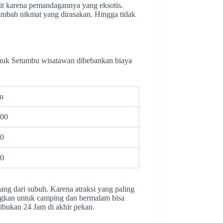
it karena pemandagannya yang eksotis.
mbah nikmat yang dirasakan. Hingga tidak
thuk Setumbu wisatawan dibebankan biaya
u
000
00
00
ng dari subuh. Karena atraksi yang paling
angkan untuk camping dan bermalam bisa
bukan 24 Jam di akhir pekan.