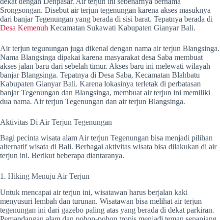
dekat dengan Denpasar. Air terjun ini sebenarnya bernama
Srongsongan. Disebut air terjun tegenungan karena akses masuknya
dari banjar Tegenungan yang berada di sisi barat. Tepatnya berada di
Desa Kemenuh
Kecamatan Sukawati Kabupaten Gianyar Bali.
Air terjun tegunungan juga dikenal dengan nama air terjun Blangsinga.
Nama Blangsinga dipakai karena masyarakat desa Saba membuat
akses jalan baru dari sebelah timur. Akses baru ini melewati wilayah
banjar Blangsinga. Tepatnya di Desa Saba, Kecamatan Blahbatu
Kabupaten Gianyar Bali. Karena lokasinya terletak di perbatasan
banjar Tegenungan dan Blangsinga, membuat air terjun ini memiliki
dua nama. Air terjun Tegenungan dan air terjun Blangsinga.
Aktivitas Di Air Terjun Tegenungan
Bagi pecinta wisata alam Air terjun Tegenungan bisa menjadi pilihan
alternatif wisata di Bali. Berbagai aktivitas wisata bisa dilakukan di air
terjun ini. Berikut beberapa diantaranya.
1. Hiking Menuju Air Terjun
Untuk mencapai air terjun ini, wisatawan harus berjalan kaki
menyusuri lembah dan turunan. Wisatawan bisa melihat air terjun
tegenungan ini dari gazebo paling atas yang berada di dekat parkiran.
Pemandangan alam dan pohon-pohon tropis menjadi teman sepanjang