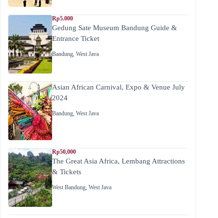
Rp5.000
Gedung Sate Museum Bandung Guide &
Entrance Ticket
Bandung
,
West Java
Asian African Carnival, Expo & Venue July
2024
Bandung
,
West Java
Rp50,000
The Great Asia Africa, Lembang Attractions
& Tickets
West Bandung
,
West Java