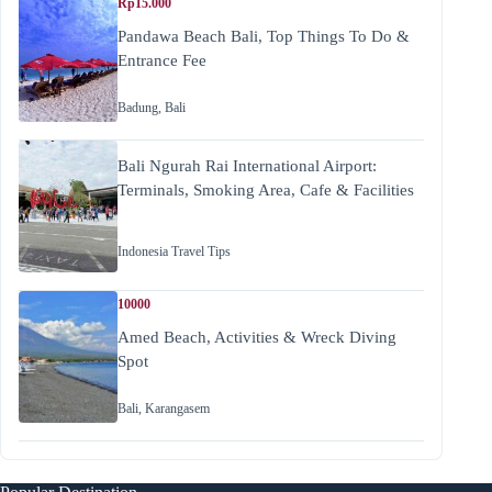
Rp15.000
Pandawa Beach Bali, Top Things To Do &
Entrance Fee
Badung
,
Bali
Bali Ngurah Rai International Airport:
Terminals, Smoking Area, Cafe & Facilities
Indonesia Travel Tips
10000
Amed Beach, Activities & Wreck Diving
Spot
Bali
,
Karangasem