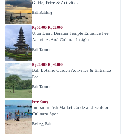
Guide, Price & Activities
Bali
,
Buleleng
Rp50.000-Rp75.000
Ulun Danu Beratan Temple Entrance Fee,
Activities And Cultural Insight
Bali
,
Tabanan
Rp20.000-Rp30.000
Bali Botanic Garden Activities & Entrance
Fee
Bali
,
Tabanan
Free Entry
Jimbaran Fish Market Guide and Seafood
Culinary Spot
Badung
,
Bali