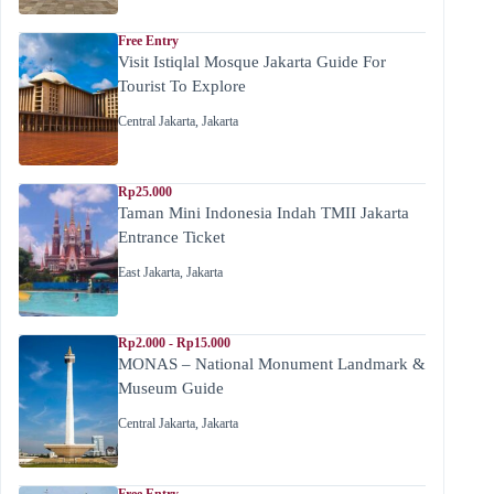
Free Entry
Visit Istiqlal Mosque Jakarta Guide For
Tourist To Explore
Central Jakarta
,
Jakarta
Rp25.000
Taman Mini Indonesia Indah TMII Jakarta
Entrance Ticket
East Jakarta
,
Jakarta
Rp2.000 - Rp15.000
MONAS – National Monument Landmark &
Museum Guide
Central Jakarta
,
Jakarta
Free Entry