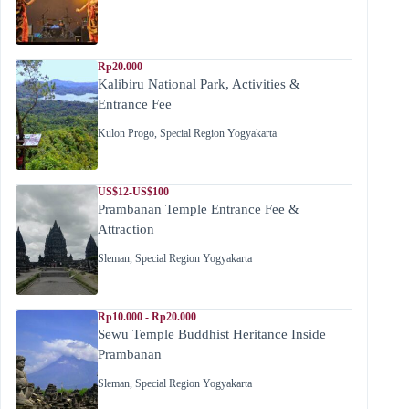
Rp20.000
Kalibiru National Park, Activities &
Entrance Fee
Kulon Progo
,
Special Region Yogyakarta
US$12-US$100
Prambanan Temple Entrance Fee &
Attraction
Sleman
,
Special Region Yogyakarta
Rp10.000 - Rp20.000
Sewu Temple Buddhist Heritance Inside
Prambanan
Sleman
,
Special Region Yogyakarta