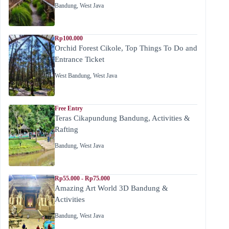
Bandung
,
West Java
Rp100.000
Orchid Forest Cikole, Top Things To Do and
Entrance Ticket
West Bandung
,
West Java
Free Entry
Teras Cikapundung Bandung, Activities &
Rafting
Bandung
,
West Java
Rp55.000 - Rp75.000
Amazing Art World 3D Bandung &
Activities
Bandung
,
West Java