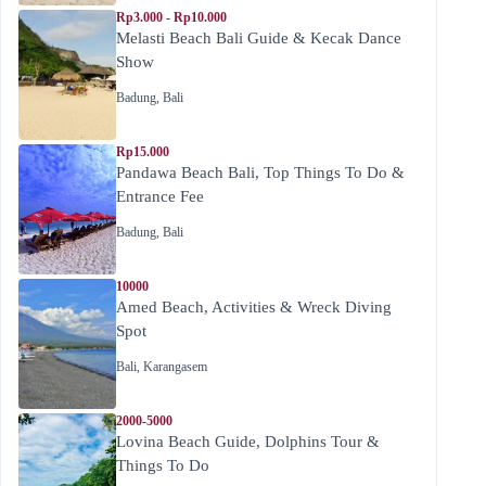
Rp3.000 - Rp10.000
Melasti Beach Bali Guide & Kecak Dance
Show
Badung
,
Bali
Rp15.000
Pandawa Beach Bali, Top Things To Do &
Entrance Fee
Badung
,
Bali
10000
Amed Beach, Activities & Wreck Diving
Spot
Bali
,
Karangasem
2000-5000
Lovina Beach Guide, Dolphins Tour &
Things To Do