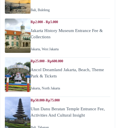
Bali
,
Buleleng
Rp2.000 - Rp5.000
Jakarta History Museum Entrance Fee &
Collections
Jakarta
,
West Jakarta
Rp25.000 - Rp600.000
Ancol Dreamland Jakarta, Beach, Theme
Park & Tickets
Jakarta
,
North Jakarta
Rp50.000-Rp75.000
Ulun Danu Beratan Temple Entrance Fee,
Activities And Cultural Insight
Bali
,
Tabanan