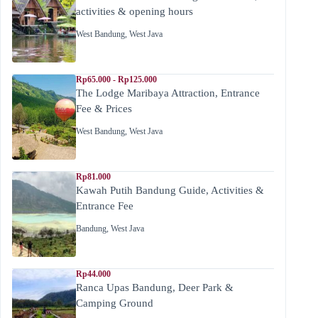
activities & opening hours
West Bandung
,
West Java
Rp65.000 - Rp125.000
The Lodge Maribaya Attraction, Entrance
Fee & Prices
West Bandung
,
West Java
Rp81.000
Kawah Putih Bandung Guide, Activities &
Entrance Fee
Bandung
,
West Java
Rp44.000
Ranca Upas Bandung, Deer Park &
Camping Ground