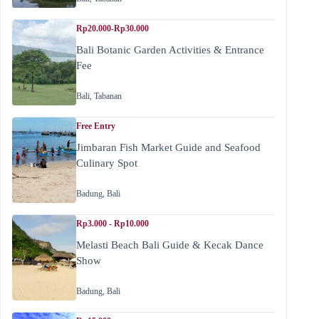
Rp20.000-Rp30.000
Bali Botanic Garden Activities & Entrance
Fee
Bali
,
Tabanan
Free Entry
Jimbaran Fish Market Guide and Seafood
Culinary Spot
Badung
,
Bali
Rp3.000 - Rp10.000
Melasti Beach Bali Guide & Kecak Dance
Show
Badung
,
Bali