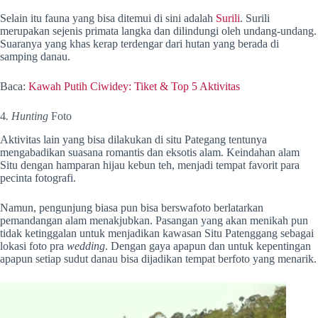
Selain itu fauna yang bisa ditemui di sini adalah
Surili
. Surili
merupakan sejenis primata langka dan dilindungi oleh undang-undang.
Suaranya yang khas kerap terdengar dari hutan yang berada di
samping danau.
Baca:
Kawah Putih Ciwidey: Tiket & Top 5 Aktivitas
4
. Hunting
Foto
Aktivitas lain yang bisa dilakukan di situ Pategang tentunya
mengabadikan suasana romantis dan eksotis alam. Keindahan alam
Situ dengan hamparan hijau kebun teh, menjadi tempat favorit para
pecinta fotografi.
Namun, pengunjung biasa pun bisa berswafoto berlatarkan
pemandangan alam menakjubkan. Pasangan yang akan menikah pun
tidak ketinggalan untuk menjadikan kawasan Situ Patenggang sebagai
lokasi foto pra
wedding
. Dengan gaya apapun dan untuk kepentingan
apapun setiap sudut danau bisa dijadikan tempat berfoto yang menarik.