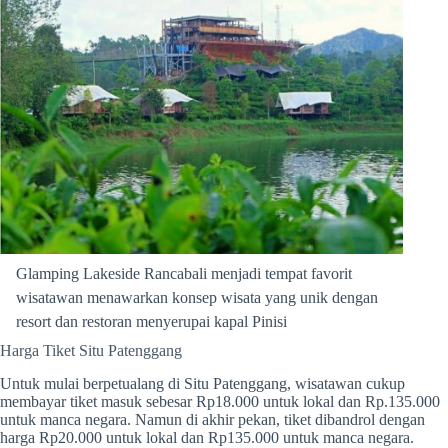
Glamping Lakeside Rancabali menjadi tempat favorit
wisatawan menawarkan konsep wisata yang unik dengan
resort dan restoran menyerupai kapal Pinisi
Harga Tiket Situ Patenggang
Untuk mulai berpetualang di Situ Patenggang, wisatawan cukup
membayar tiket masuk sebesar Rp18.000 untuk lokal dan Rp.135.000
untuk manca negara. Namun di akhir pekan, tiket dibandrol dengan
harga Rp20.000 untuk lokal dan Rp135.000 untuk manca negara.