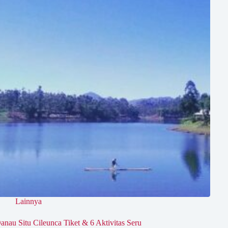
Lainnya
anau Situ Cileunca Tiket & 6 Aktivitas Seru