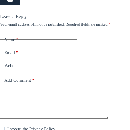
Leave a Reply
Your email address will not be published.
Required fields are marked
*
Name
*
Email
*
Website
Add Comment
*
I accept the
Privacy Policy