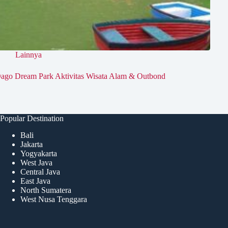
Lainnya
ago Dream Park Aktivitas Wisata Alam & Outbond
Popular Destination
Bali
Jakarta
Yogyakarta
West Java
Central Java
East Java
North Sumatera
West Nusa Tenggara