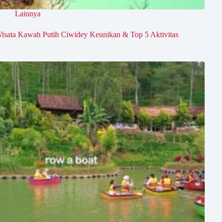
Lainnya
isata Kawah Putih Ciwidey Keunikan & Top 5 Aktivitas