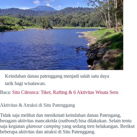
Keindahan danau patenggang menjadi salah satu daya
tarik bagi wisatawan.
Baca:
Situ Cileunca: Tiket, Rafting & 6 Aktivitas Wisata Seru
Aktivitas & Atraksi di Situ Patenggang
Tidak saja melihat dan menikmati keindahan danau Patengang,
beragam aktivitas mancakrida (
outbond
) bisa dilakukan. Selain tentu
saja kegiatan
glamour camping
yang sedang tren belakangan. Berikut
beberapa aktivitas dan atraksi di Situ Patenggang.