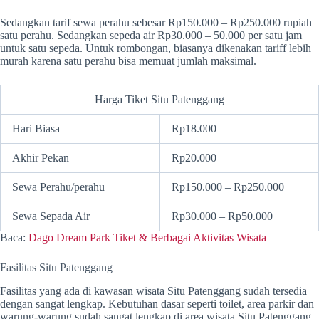
Sedangkan tarif sewa perahu sebesar Rp150.000 – Rp250.000 rupiah
satu perahu. Sedangkan sepeda air Rp30.000 – 50.000 per satu jam
untuk satu sepeda. Untuk rombongan, biasanya dikenakan tariff lebih
murah karena satu perahu bisa memuat jumlah maksimal.
Harga Tiket Situ Patenggang
Hari Biasa
Rp18.000
Akhir Pekan
Rp20.000
Sewa Perahu/perahu
Rp150.000 – Rp250.000
Sewa Sepada Air
Rp30.000 – Rp50.000
Baca:
Dago Dream Park Tiket & Berbagai Aktivitas Wisata
Fasilitas Situ Patenggang
Fasilitas yang ada di kawasan wisata Situ Patenggang sudah tersedia
dengan sangat lengkap. Kebutuhan dasar seperti toilet, area parkir dan
warung-warung sudah sangat lengkap di area wisata Situ Patenggang.