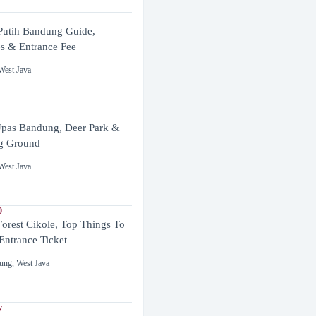
utih Bandung Guide,
es & Entrance Fee
West Java
pas Bandung, Deer Park &
g Ground
West Java
0
Forest Cikole, Top Things To
Entrance Ticket
ung
,
West Java
y