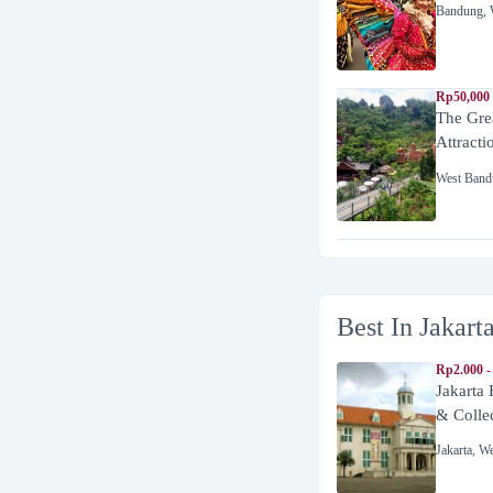
Bandung
,
Rp50,000
The Gre
Attracti
West Band
Best In Jakart
Rp2.000 -
Jakarta
& Colle
Jakarta
,
We