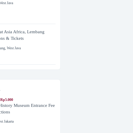
West Java
at Asia Africa, Lembang
ons & Tickets
ung
,
West Java
a
 Rp5.000
 History Museum Entrance Fee
ctions
st Jakarta