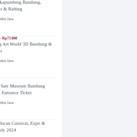
ikapundung Bandung,
es & Rafting
West Java
- Rp75.000
 Art World 3D Bandung &
es
West Java
 Sate Museum Bandung
 Entrance Ticket
West Java
frican Carnival, Expo &
uly 2024