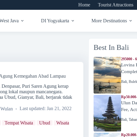
Home
Tourist Attractions
West Java
DI Yogyakarta
More Destinations
Best In Bali
295000 - 
Lovina 
Complete
en Agung Kemegahan Abad Lampau
Bali
,
Bulel
ri Denpasar, Puri Saren Agung kerap
ncong lokal maupun mancanegara.
a Ubud, Gianyar, Bali, berjarak tidak
Rp50.000
Ulun Da
a Wulan
Last updated:
Jan 21, 2022
Fee, Act
Bali
,
Taba
Tempat Wisata
Ubud
Wisata
Rp20.000