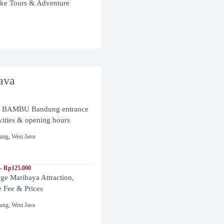
ke Tours & Adventure
ava
BAMBU Bandung entrance
ivities & opening hours
ung
,
West Java
- Rp125.000
ge Maribaya Attraction,
e Fee & Prices
ung
,
West Java