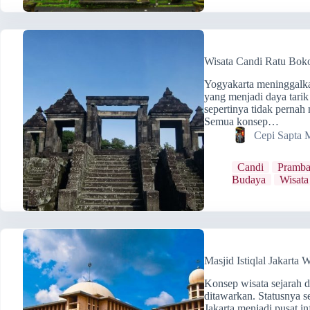
Wisata Candi Ratu Bok
Yogyakarta meninggalka
yang menjadi daya tarik 
sepertinya tidak pernah
Semua konsep…
Cepi Sapta 
Candi
Pramb
Budaya
Wisata
Masjid Istiqlal Jakarta 
Konsep wisata sejarah d
ditawarkan. Statusnya 
Jakarta menjadi pusat i