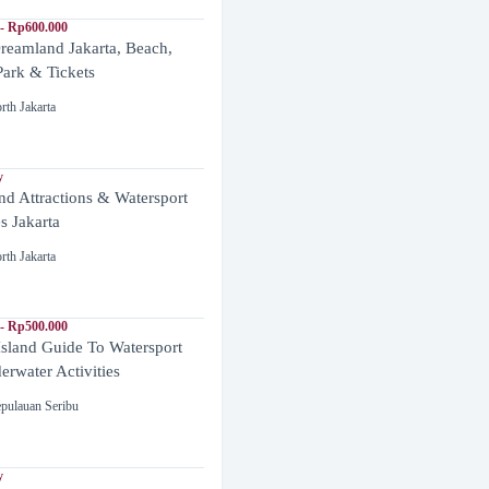
- Rp600.000
reamland Jakarta, Beach,
ark & Tickets
rth Jakarta
y
and Attractions & Watersport
es Jakarta
rth Jakarta
- Rp500.000
Island Guide To Watersport
rwater Activities
pulauan Seribu
y