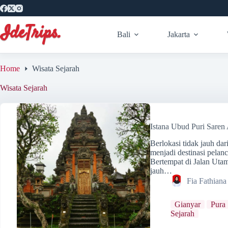
Skip
to
content
Bali
Jakarta
Home
Wisata Sejarah
Wisata Sejarah
Istana Ubud Puri Sar
Berlokasi tidak jauh da
menjadi destinasi pela
Bertempat di Jalan Utam
jauh…
Fia Fathian
Gianyar
Pura
Sejarah