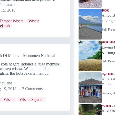
Maulana
 15, 2018
10000
Amed Be
Tempat Wisata
Wisata
Diving 
ejarah
Bali
,
Kara
2000-5000
Lovina 
& Thing
ah Di Monas – Monumen Nasional
Bali
,
Bulel
 kota negara Indonesia, juga memiliki
 konsep wisata. Walaupun tidak
 alam, Ibu kota Jakarta mampu
Rp3.000 -
Kuta Ar
Maulana
Guide
 19, 2018
2 Comments
Badung
,
B
t Wisata
Wisata Sejarah
350000 - 
ATV Ubu