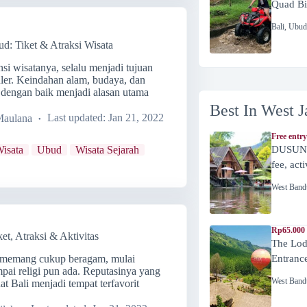
Quad Bi
Bali
,
Ubud
d: Tiket & Atraksi Wisata
si wisatanya, selalu menjadi tujuan
ler. Keindahan alam, budaya, dan
 dengan baik menjadi alasan utama
Best In West J
Maulana
Last updated:
Jan 21, 2022
Free entry
isata
Ubud
Wisata Sejarah
DUSUN 
fee, act
West Band
Rp65.000 
et, Atraksi & Aktivitas
The Lod
li memang cukup beragam, mulai
Entranc
pai religi pun ada. Reputasinya yang
West Band
 Bali menjadi tempat terfavorit