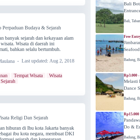
Bali Bot
Entranc
Bali
,
Taba
o Perpaduan Budaya & Sejarah
Free Entr
n banyak sejarah dan kekayaan alam
Jimbara
wisata. Wisata di daerah ini
 mati, bahkan selalu bertumbuh.
Seafood
Badung
,
B
Maulana
Last updated:
Aug 2, 2018
anan
Tempat Wisata
Wisata
Rp3.000 -
 Sejarah
Melasti
Dance 
Badung
,
B
Rp15.000
Wisata Religi Dan Sejarah
Pandawa
Do & En
an hiburan di Ibu kota Jakarta banyak
sebagai ibu kota negara, membuat DKI
Badung
,
B
nformasi sejarah dan kenegaraan.…