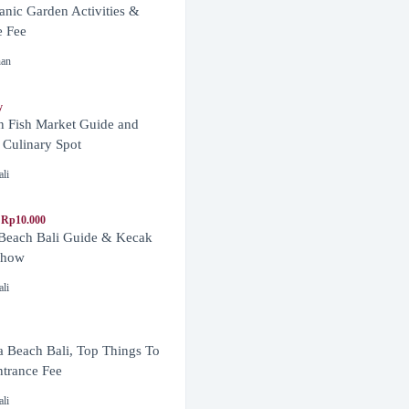
anic Garden Activities &
e Fee
nan
y
n Fish Market Guide and
 Culinary Spot
ali
 Rp10.000
 Beach Bali Guide & Kecak
Show
ali
 Beach Bali, Top Things To
trance Fee
ali