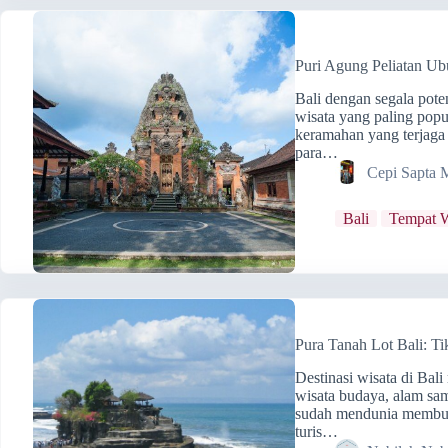
Puri Agung Peliatan Ubu
Bali dengan segala poten
wisata yang paling popu
keramahan yang terjaga
para…
Cepi Sapta 
Bali
Tempat W
Pura Tanah Lot Bali: Tik
Destinasi wisata di Ba
wisata budaya, alam sam
sudah mendunia membuat
turis…