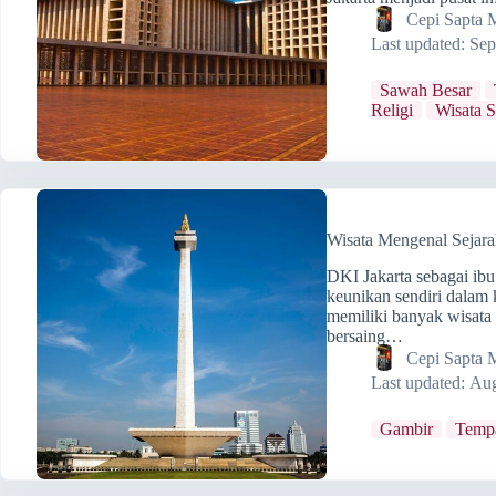
Cepi Sapta 
Last updated:
Sep
Sawah Besar
Religi
Wisata S
Wisata Mengenal Sejar
DKI Jakarta sebagai ibu
keunikan sendiri dalam
memiliki banyak wisata
bersaing…
Cepi Sapta 
Last updated:
Aug
Gambir
Tempa