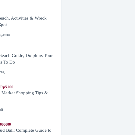
ach, Activities & Wreck
Spot
ngasem
Beach Guide, Dolphins Tour
s To Do
eng
 Rp5.000
t Market Shopping Tips &
ali
1000000
d Bali: Complete Guide to