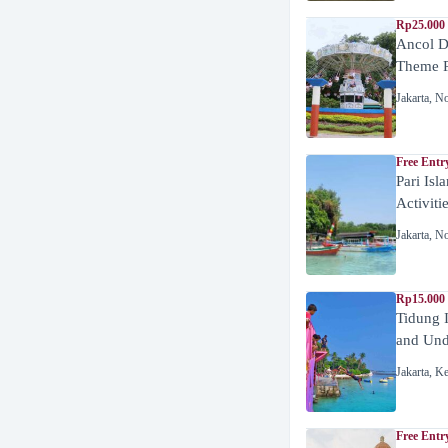
Rp25.000 
Ancol D
Theme P
Jakarta
,
No
Free Entr
Pari Isl
Activiti
Jakarta
,
No
Rp15.000 
Tidung 
and Unde
Jakarta
,
Ke
Free Entr