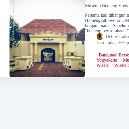
Museum Benteng Vredebu
Pertama kali dibangun t
Hamengkubuwono I, Mu
berganti nama. Sebelum
“benteng peristirahata
Debby Laks
Last updated:
Sep
Bangunan Berse
Yogyakarta
Mu
Wisata
Wisata 