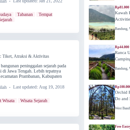
ilah
Last updated:
Jan 21, 2022
Rp81.000
Kawah P
Budaya
Tabanan
Tempat
Activiti
Sejarah
Bandung
,
Rp44.000
Ranca U
Tiket, Atraksi & Aktivitas
Campin
bangunan peninggalan sejarah pada
Bandung
,
i di Jawa Tengah. Lebih tepatnya
 Kecamatan Prambanan, Kabupaten
ilah
Last updated:
Aug 19, 2018
Rp100.00
Orchid 
Do and 
 Wisata
Wisata Sejarah
West Band
Free Entr