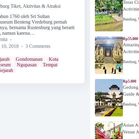
Teras C
rg Tiket, Aktivitas & Atraksi
Activiti
ahun 1760 oleh Sri Sultan
Bandung
,
seum Benteng Vredeburg pernah
nya, bernama Rustenburg yang berarti
n”, namun karena…
mita
Rp55.000 
Amazing
 10, 2018
3 Comments
Activiti
jarah
Gondomanan
Kota
Bandung
,
seum
Ngupasan
Tempat
Sejarah
Rp5.000
Gedung
Guide &
Bandung
,
Asian A
Venue J