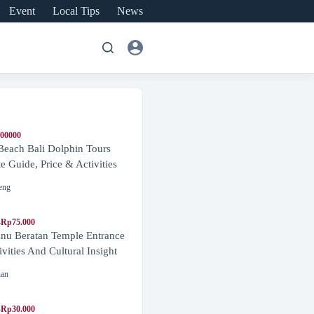
Event
Local Tips
News
600000
Beach Bali Dolphin Tours
 Guide, Price & Activities
eng
-Rp75.000
nu Beratan Temple Entrance
ivities And Cultural Insight
nan
-Rp30.000